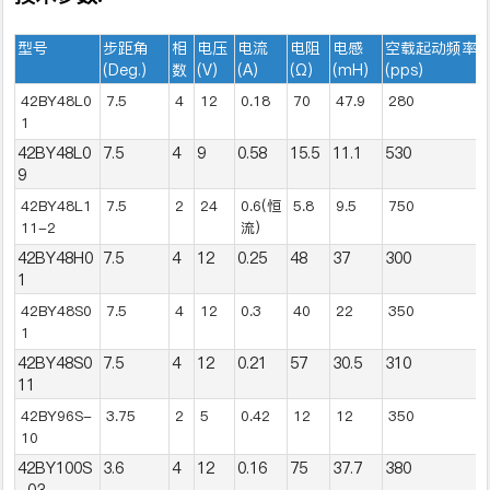
型号
步距角
相
电压
电流
电阻
电感
空载起动频率
(Deg.)
数
(V)
(A)
(Ω)
(mH)
(pps)
42BY48L0
7.5
4
12
0.18
70
47.9
280
1
42BY48L0
7.5
4
9
0.58
15.5
11.1
530
9
42BY48L1
7.5
2
24
0.6(恒
5.8
9.5
750
11-2
流)
42BY48H0
7.5
4
12
0.25
48
37
300
1
42BY48S0
7.5
4
12
0.3
40
22
350
1
42BY48S0
7.5
4
12
0.21
57
30.5
310
11
42BY96S-
3.75
2
5
0.42
12
12
350
10
42BY100S
3.6
4
12
0.16
75
37.7
380